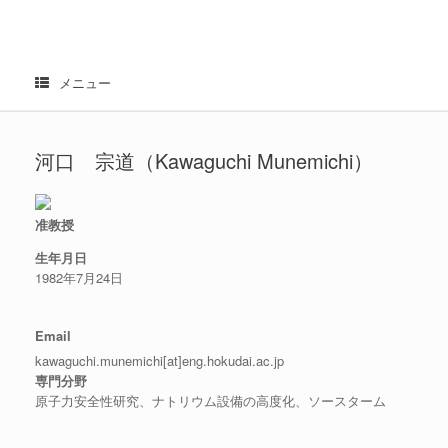
コ
ン
テ
ン
メニュー
ツ
へ
ス
キ
河口 宗道（Kawaguchi Munemichi）
ッ
プ
准教授
生年月日
1982年7月24日
Email
kawaguchi.munemichi[at]eng.hokudai.ac.jp
専門分野
原子力安全性研究、ナトリウム設備の高度化、ソースターム