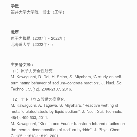
学歴
福井大学大学院 博士（工学）
職歴
原子力機構（2007年～2022年）
北海道大学（2022年～）
主要論文等：
（1）原子力安全性研究
M. Kawaguchi, D. Doi, H. Seino, S. Miyahara, “A study on self-
terminating behavior of sodium–concrete reaction”, J. Nucl. Sci.
Technol., 53(12), 2098-2107, 2016.
（2）ナトリウム設備の高度化
M. Kawaguchi, A. Tagawa, S. Miyahara, “Reactive wetting of
metallic plated steels by liquid sodium”, J. Nucl. Sci. Technolo.,
48(4), 499-503, 2011.
M. Kawaguchi, “Kinetic and Fourier transform infrared studies on
the thermal decomposition of sodium hydride”, J. Phys. Chem.
C, 125, 11813-11819, 2021.